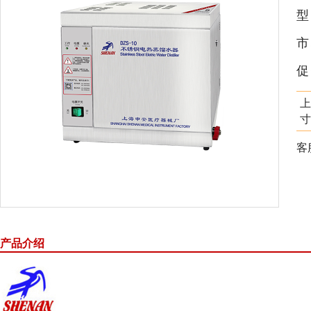
市
促
上
寸
客
产品介绍