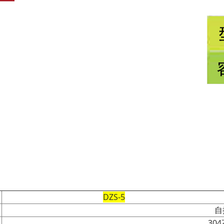
DZS-5
自
30